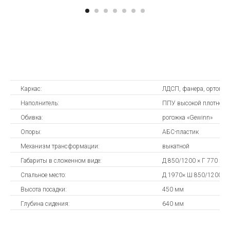
Каркас:
ЛДСП, фанера, ортопед
Наполнитель:
ППУ высокой плотност
Обивка:
рогожка «Gewinn»
Опоры:
АБС-пластик
Механизм трансформации:
выкатной
Габариты в сложенном виде:
Д 850/1200 × Г 770 × В
Спальное место:
Д 1970× Ш 850/1200 м
Высота посадки:
450 мм
Глубина сидения:
640 мм